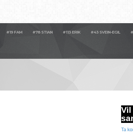
#19 FAM
#78 STIAN
#113 ERIK
#43 SVEIN-EGIL
#
Vi
sa
Ta ko