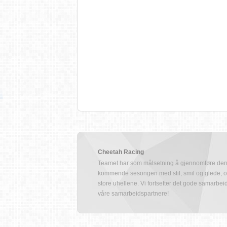
Cheetah Racing
Teamet har som målsetning å gjennomføre de
kommende sesongen med stil, smil og glede, o
store uhellene. Vi fortsetter det gode samarbe
våre samarbeidspartnere!