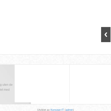
n
g uten de
idet med
Utviklet av
Konsept-IT
(
admin
)